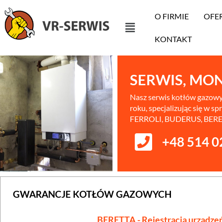
O FIRMIE
OFE
KONTAKT
SERWIS, MO
Nasz serwis kotłów gazowyc
roku, specjalizując się w
FERROLI, BUDERUS, BERE
+48 514 0
GWARANCJE KOTŁÓW GAZOWYCH
BERETTA - Rejestracja urządze