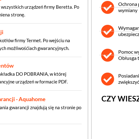
Ochrona p
 wszystkich urządzeń firmy Beretta. Po
wymiany
niena stronę.
Wymagana
ji
ubezpiecz
kotłów firmy Termet. Po wejściu na
ych możliwośćiach gwarancyjnych.
Pomoc wy
Obłusga 
ientów
 zakładka DO POBRANIA, w której
Posiadani
ancyjne urządzeń w formacie PDF.
zwiększyć
CZY WIES
rancji - Aquahome
nia gwarancji znajdują się na stronie po