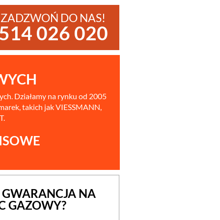
ZADZWOŃ DO NAS!
514 026 020
OWYCH
zych. Działamy na rynku od 2005
 marek, takich jak VIESSMANN,
T.
WISOWE
E GWARANCJA NA
EC GAZOWY?