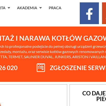
RTA
AKADEMIA
PRACA
NTAŻ I NARAWA KOTŁÓW GAZ
h to profesjonalne podejście do pełnej obsługi urządzeń grzewc
 sprzedaży, montażu, oraz serwisie kotłów gazowych renomowanych
TTA, TERMET, SAUNIER DUVAL, JUNKERS, ARISTON i VAILLAN
26 020
ZGŁOSZENIE SER
CO DAJ
PI
ń