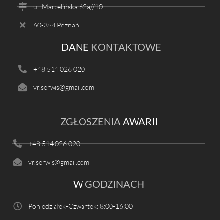
ul. Marcelińska 62a//10
60-354 Poznań
DANE
KONTAKTOWE
+48 514 026 020
vr.serwis@gmail.com
ZGŁOSZENIA
AWARII
+48 514 026 020
vr.serwis@gmail.com
W
GODZINACH
Poniedziałek-Czwartek: 8:00-16:00