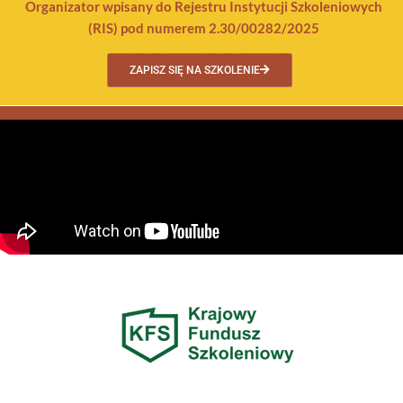
Organizator wpisany do Rejestru Instytucji Szkoleniowych
(RIS) pod numerem 2.30/00282/2025
ZAPISZ SIĘ NA SZKOLENIE