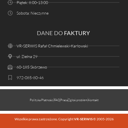
Piątek: 8:00-13:00
Sobota: Nieczynne
DANE DO
FAKTURY
VR-SERWIS Rafał Chmielewski-Karłowski
ul. Zielna 29
60-185 Skórzewo
972-085-80-46
Polityka Płatności
FAQ
Praca
Zgłoś problem
Kontakt
Wszelkie prawa zastrzeżone. Copyright
VR-SERWIS
© 2005-2026